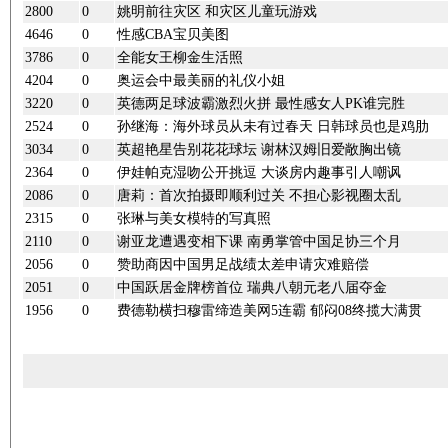
2800
0
姚明前往灾区 和灾区儿童玩游戏
4646
0
性感CBA宝贝美图
3786
0
全能女王柳金生活照
4204
0
奥运会中最美丽的礼仪小姐
3220
0
英德两足球波霸激烈火拼 最性感女人PK谁完胜
2524
0
孙继海：海外球员从未有过春天 日韩球员也是鸡肋
3034
0
英超艳星告别花花球坛 谢林汉姆旧爱敞胸出镜
2364
0
伊娃帕克湿吻公开挑逗 大谈房内趣事引人嘲讽
2086
0
唐莉：首次拍摄即顺利过关 不担心影视圈太乱
2315
0
张琳与美女模特的写真照
2110
0
谢亚龙遭遇变相下课 南勇掌管中国足协三个月
2056
0
赞助商因中国男足战绩太差申请灾难赔偿
2051
0
中国跃居金牌榜首位 瑞典八朝元老八届夺金
1956
0
费德勒横扫穆雷缔造美网5连霸 郁闷08终揽大满贯