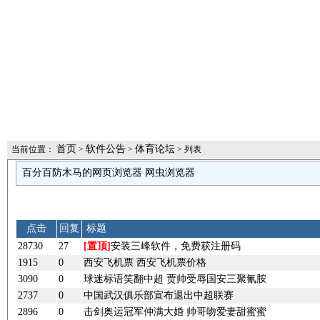
首页
软件公告
体育论坛
当前位置：
>
>
> 列表
百分百防木马的网页浏览器 网虫浏览器
点击
回复
标题
28730
27
[置顶]
安装三峰软件，免费获注册码
1915
0
西安飞机票 西安飞机票价格
3090
0
球迷标语笑翻中超 贾帅受辱国安三聚氰胺
2737
0
中国武汉俱乐部宣布退出中超联赛
2896
0
击剑奥运冠军仲满大婚 帅哥吻爱妻甜蜜蜜