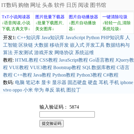
IT数码
购物
网址
头条
软件
日历
阅读
图书馆
TxT小说阅读器
图片批量下载器
图片自动播放器
一键清除垃圾
↓语音阅读,小说
↓批量下载图片,
↓图片自动播放
↓轻轻一点,清除
下载,古典文学↓
美女图库↓
器↓
系统垃圾↓
开发1:
C++知识库
Java知识库
JavaScript
Python
PHP知识库
人
工智能
区块链
大数据
移动开发
嵌入式
开发工具
数据结构与
算法
开发测试
游戏开发
网络协议
系统运维
教程:
HTML教程
CSS教程
JavaScript教程
Go语言教程
JQuery教
程
VUE教程
VUE3教程
Bootstrap教程
SQL数据库教程
C语言
教程
C++教程
Java教程
Python教程
Python3教程
C#教程
数码:
电脑
笔记本
显卡
显示器
固态硬盘
硬盘
耳机
手机
iphone
vivo
oppo
小米
华为
单反
装机
图拉丁
输入验证码： 5874