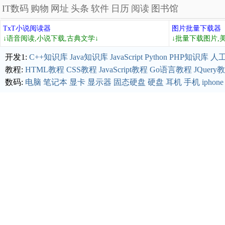
IT数码
购物
网址
头条
软件
日历
阅读
图书馆
TxT小说阅读器
图片批量下载器
↓语音阅读,小说下载,古典文学↓
↓批量下载图片,
开发1:
C++知识库
Java知识库
JavaScript
Python
PHP知识库
人
教程:
HTML教程
CSS教程
JavaScript教程
Go语言教程
JQuery
数码:
电脑
笔记本
显卡
显示器
固态硬盘
硬盘
耳机
手机
iphone