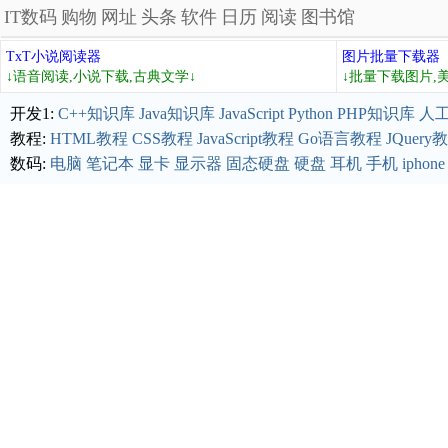
IT数码
购物
网址
头条
软件
日历
阅读
图书馆
TxT小说阅读器
图片批量下载器
↓语音阅读,小说下载,古典文学↓
↓批量下载图片,
开发1:
C++知识库
Java知识库
JavaScript
Python
PHP知识库
人
教程:
HTML教程
CSS教程
JavaScript教程
Go语言教程
JQuery
数码:
电脑
笔记本
显卡
显示器
固态硬盘
硬盘
耳机
手机
iphone