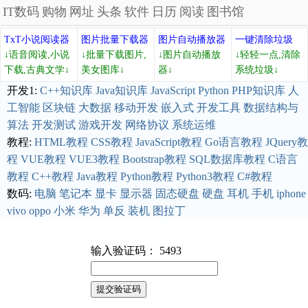
IT数码
购物
网址
头条
软件
日历
阅读
图书馆
TxT小说阅读器
图片批量下载器
图片自动播放器
一键清除垃圾
↓语音阅读,小说
↓批量下载图片,
↓图片自动播放
↓轻轻一点,清除
下载,古典文学↓
美女图库↓
器↓
系统垃圾↓
开发1:
C++知识库
Java知识库
JavaScript
Python
PHP知识库
人
工智能
区块链
大数据
移动开发
嵌入式
开发工具
数据结构与
算法
开发测试
游戏开发
网络协议
系统运维
教程:
HTML教程
CSS教程
JavaScript教程
Go语言教程
JQuery教
程
VUE教程
VUE3教程
Bootstrap教程
SQL数据库教程
C语言
教程
C++教程
Java教程
Python教程
Python3教程
C#教程
数码:
电脑
笔记本
显卡
显示器
固态硬盘
硬盘
耳机
手机
iphone
vivo
oppo
小米
华为
单反
装机
图拉丁
输入验证码： 5493