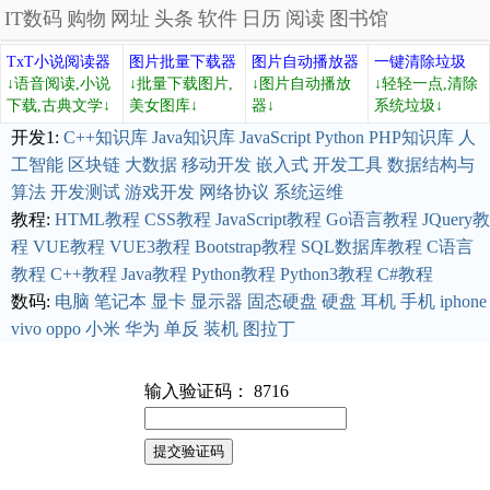
IT数码
购物
网址
头条
软件
日历
阅读
图书馆
TxT小说阅读器
图片批量下载器
图片自动播放器
一键清除垃圾
↓语音阅读,小说
↓批量下载图片,
↓图片自动播放
↓轻轻一点,清除
下载,古典文学↓
美女图库↓
器↓
系统垃圾↓
开发1:
C++知识库
Java知识库
JavaScript
Python
PHP知识库
人
工智能
区块链
大数据
移动开发
嵌入式
开发工具
数据结构与
算法
开发测试
游戏开发
网络协议
系统运维
教程:
HTML教程
CSS教程
JavaScript教程
Go语言教程
JQuery教
程
VUE教程
VUE3教程
Bootstrap教程
SQL数据库教程
C语言
教程
C++教程
Java教程
Python教程
Python3教程
C#教程
数码:
电脑
笔记本
显卡
显示器
固态硬盘
硬盘
耳机
手机
iphone
vivo
oppo
小米
华为
单反
装机
图拉丁
输入验证码： 8716