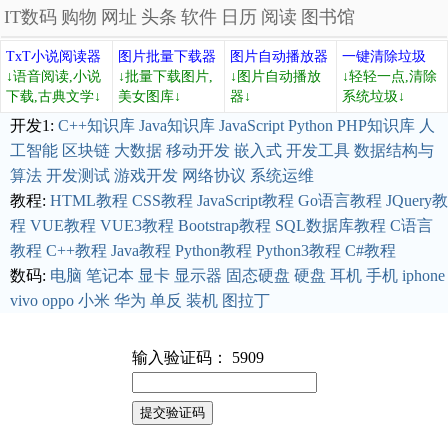
IT数码
购物
网址
头条
软件
日历
阅读
图书馆
TxT小说阅读器
图片批量下载器
图片自动播放器
一键清除垃圾
↓语音阅读,小说
↓批量下载图片,
↓图片自动播放
↓轻轻一点,清除
下载,古典文学↓
美女图库↓
器↓
系统垃圾↓
开发1:
C++知识库
Java知识库
JavaScript
Python
PHP知识库
人
工智能
区块链
大数据
移动开发
嵌入式
开发工具
数据结构与
算法
开发测试
游戏开发
网络协议
系统运维
教程:
HTML教程
CSS教程
JavaScript教程
Go语言教程
JQuery教
程
VUE教程
VUE3教程
Bootstrap教程
SQL数据库教程
C语言
教程
C++教程
Java教程
Python教程
Python3教程
C#教程
数码:
电脑
笔记本
显卡
显示器
固态硬盘
硬盘
耳机
手机
iphone
vivo
oppo
小米
华为
单反
装机
图拉丁
输入验证码： 5909