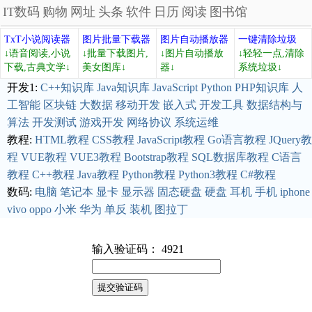
IT数码
购物
网址
头条
软件
日历
阅读
图书馆
TxT小说阅读器
图片批量下载器
图片自动播放器
一键清除垃圾
↓语音阅读,小说
↓批量下载图片,
↓图片自动播放
↓轻轻一点,清除
下载,古典文学↓
美女图库↓
器↓
系统垃圾↓
开发1:
C++知识库
Java知识库
JavaScript
Python
PHP知识库
人
工智能
区块链
大数据
移动开发
嵌入式
开发工具
数据结构与
算法
开发测试
游戏开发
网络协议
系统运维
教程:
HTML教程
CSS教程
JavaScript教程
Go语言教程
JQuery教
程
VUE教程
VUE3教程
Bootstrap教程
SQL数据库教程
C语言
教程
C++教程
Java教程
Python教程
Python3教程
C#教程
数码:
电脑
笔记本
显卡
显示器
固态硬盘
硬盘
耳机
手机
iphone
vivo
oppo
小米
华为
单反
装机
图拉丁
输入验证码： 4921