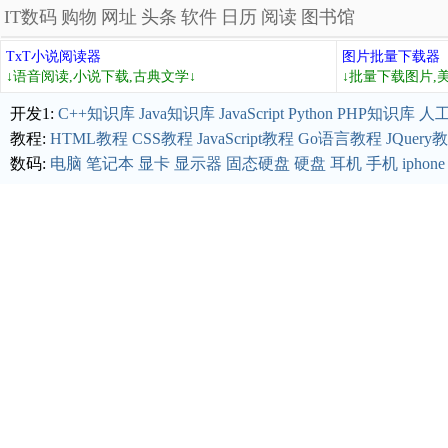
IT数码
购物
网址
头条
软件
日历
阅读
图书馆
TxT小说阅读器
图片批量下载器
↓语音阅读,小说下载,古典文学↓
↓批量下载图片,
开发1:
C++知识库
Java知识库
JavaScript
Python
PHP知识库
人
教程:
HTML教程
CSS教程
JavaScript教程
Go语言教程
JQuery
数码:
电脑
笔记本
显卡
显示器
固态硬盘
硬盘
耳机
手机
iphone