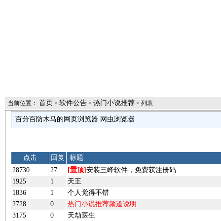
首页
软件公告
热门小说推荐
当前位置：
>
>
> 列表
百分百防木马的网页浏览器 网虫浏览器
点击
回复
标题
28730
27
[置顶]
安装三峰软件，免费获注册码
1925
1
天王
1836
1
个人觉得不错
2728
0
热门小说推荐频道说明
3175
0
天劫医生