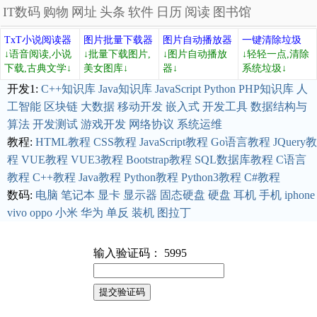
IT数码
购物
网址
头条
软件
日历
阅读
图书馆
TxT小说阅读器
图片批量下载器
图片自动播放器
一键清除垃圾
↓语音阅读,小说
↓批量下载图片,
↓图片自动播放
↓轻轻一点,清除
下载,古典文学↓
美女图库↓
器↓
系统垃圾↓
开发1:
C++知识库
Java知识库
JavaScript
Python
PHP知识库
人
工智能
区块链
大数据
移动开发
嵌入式
开发工具
数据结构与
算法
开发测试
游戏开发
网络协议
系统运维
教程:
HTML教程
CSS教程
JavaScript教程
Go语言教程
JQuery教
程
VUE教程
VUE3教程
Bootstrap教程
SQL数据库教程
C语言
教程
C++教程
Java教程
Python教程
Python3教程
C#教程
数码:
电脑
笔记本
显卡
显示器
固态硬盘
硬盘
耳机
手机
iphone
vivo
oppo
小米
华为
单反
装机
图拉丁
输入验证码： 5995