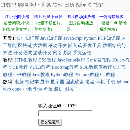
IT数码
购物
网址
头条
软件
日历
阅读
图书馆
TxT小说阅读器
图片批量下载器
图片自动播放器
一键清除垃圾
↓语音阅读,小说
↓批量下载图片,
↓图片自动播放
↓轻轻一点,清除
下载,古典文学↓
美女图库↓
器↓
系统垃圾↓
开发1:
C++知识库
Java知识库
JavaScript
Python
PHP知识库
人
工智能
区块链
大数据
移动开发
嵌入式
开发工具
数据结构与
算法
开发测试
游戏开发
网络协议
系统运维
教程:
HTML教程
CSS教程
JavaScript教程
Go语言教程
JQuery教
程
VUE教程
VUE3教程
Bootstrap教程
SQL数据库教程
C语言
教程
C++教程
Java教程
Python教程
Python3教程
C#教程
数码:
电脑
笔记本
显卡
显示器
固态硬盘
硬盘
耳机
手机
iphone
vivo
oppo
小米
华为
单反
装机
图拉丁
输入验证码： 1029