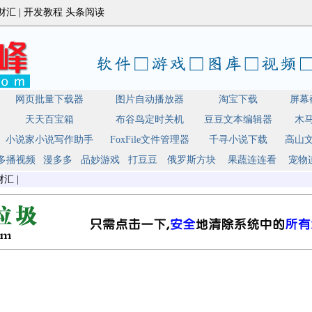
财汇
|
开发教程
头条阅读
网页批量下载器
图片自动播放器
淘宝下载
屏幕
天天百宝箱
布谷鸟定时关机
豆豆文本编辑器
木
小说家小说写作助手
FoxFile文件管理器
千寻小说下载
高山
多播视频
漫多多
品妙游戏
打豆豆
俄罗斯方块
果蔬连连看
宠物
财汇
|