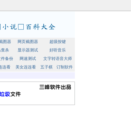
截图器
网页截图器
超级按键
马查杀
显示器测试
好听音乐
文件备份
网速测试
文字转语音大师
连连看
美女连连看
五子棋
订制软件