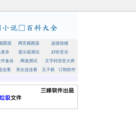
截图器
网页截图器
超级按键
马查杀
显示器测试
好听音乐
文件备份
网速测试
文字转语音大师
连连看
美女连连看
五子棋
订制软件