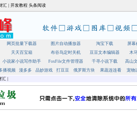
财汇
|
开发教程
头条阅读
网页批量下载器
图片自动播放器
淘宝下载
屏幕
天天百宝箱
布谷鸟定时关机
豆豆文本编辑器
木
小说家小说写作助手
FoxFile文件管理器
千寻小说下载
高山
多播视频
漫多多
品妙游戏
打豆豆
俄罗斯方块
果蔬连连看
宠物
财汇
|