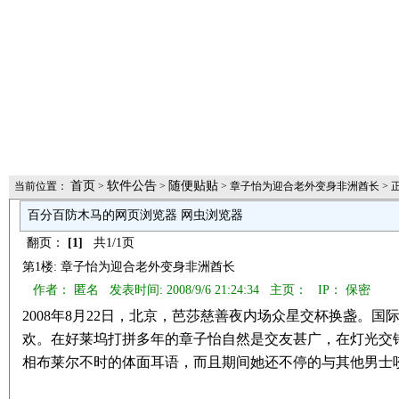
首页
软件公告
随便贴贴
当前位置：
>
>
> 章子怡为迎合老外变身非洲酋长 > 
百分百防木马的网页浏览器 网虫浏览器
翻页：
[1]
共1/1页
第1楼: 章子怡为迎合老外变身非洲酋长
作者： 匿名 发表时间: 2008/9/6 21:24:34 主页：
IP： 保密
2008年8月22日，北京，芭莎慈善夜内场众星交杯换盏。
欢。在好莱坞打拼多年的章子怡自然是交友甚广，在灯光交
相布莱尔不时的体面耳语，而且期间她还不停的与其他男士