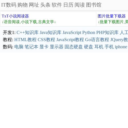
IT数码
购物
网址
头条
软件
日历
阅读
图书馆
TxT小说阅读器
图片批量下载器
↓语音阅读,小说下载,古典文学↓
↓批量下载图片,
开发1:
C++知识库
Java知识库
JavaScript
Python
PHP知识库
人
教程:
HTML教程
CSS教程
JavaScript教程
Go语言教程
JQuery
数码:
电脑
笔记本
显卡
显示器
固态硬盘
硬盘
耳机
手机
iphone