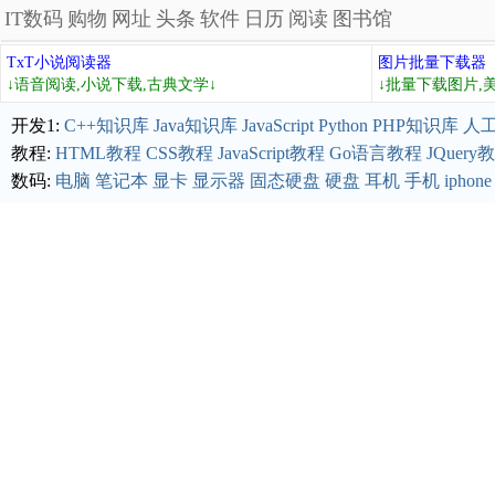
IT数码
购物
网址
头条
软件
日历
阅读
图书馆
TxT小说阅读器
图片批量下载器
↓语音阅读,小说下载,古典文学↓
↓批量下载图片,
开发1:
C++知识库
Java知识库
JavaScript
Python
PHP知识库
人
教程:
HTML教程
CSS教程
JavaScript教程
Go语言教程
JQuery
数码:
电脑
笔记本
显卡
显示器
固态硬盘
硬盘
耳机
手机
iphone